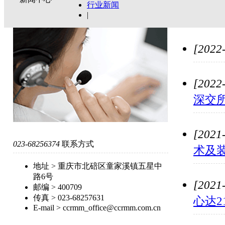
行业新闻
|
[2022
[2022
深交
[2021
023-68256374
联系方式
术及装
地址
> 重庆市北碚区童家溪镇五星中
路6号
[2021
邮编
> 400709
传真
> 023-68257631
心达2
E-mail
> ccrmm_office@ccrmm.com.cn