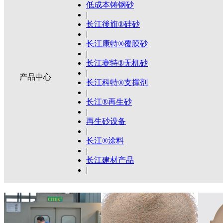
低成本铸钢砂
|
长江後旗®硅砂
|
长江康特®覆膜砂
|
长江赛特®无机砂
|
产品中心
长江科特®支撑剂
|
长江®再生砂
|
再生砂设备
|
长江®涂料
|
长江建材产品
|