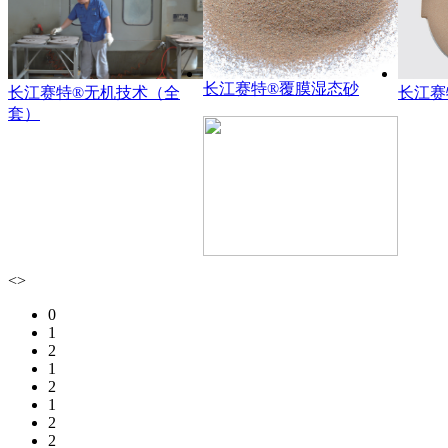
长江赛特®覆膜湿态砂
长江赛特®无机技术（全
长江赛
套）
<
>
0
1
2
1
2
1
2
2