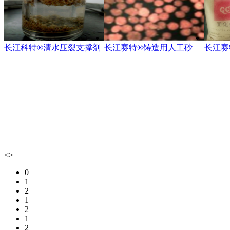
长江科特®清水压裂支撑剂
长江赛特®铸造用人工砂
长江赛
<
>
0
1
2
1
2
1
2