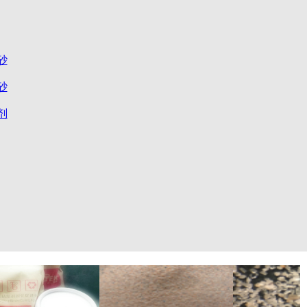
砂
砂
剂