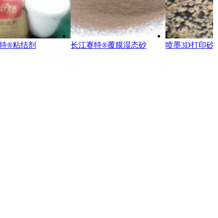
特®粘结剂
长江赛特®覆膜湿态砂
喷墨3D打印砂