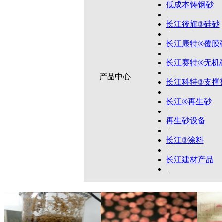
低成本铸钢砂
|
长江後旗®硅砂
|
长江康特®覆膜
|
长江赛特®无机
|
产品中心
长江科特®支撑
|
长江®再生砂
|
再生砂设备
|
长江®涂料
|
长江建材产品
|