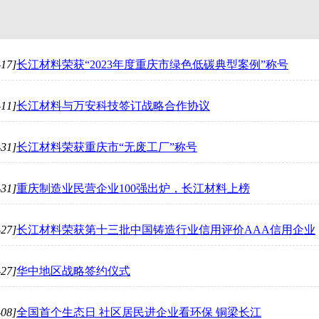
-17]
长江材料荣获“2023年度重庆市绿色低碳典型案例”称号
-11]
长江材料与万安科技签订战略合作协议
-31]
长江材料荣获重庆市“无废工厂”称号
-31]
重庆制造业民营企业100强出炉，长江材料上榜
-27]
长江材料荣获第十三批中国铸造行业信用评价AAA信用企业
-27]
华中地区战略签约仪式
-08]
全国首个生态日 社区居民进企业看环保 铜梁长江