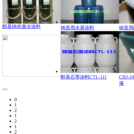
醇基纳米激冷涂料
铸造用水基涂料
铸造用
醇基石墨涂料CTL-111
CHJ-
液
<
>
0
1
2
1
2
1
2