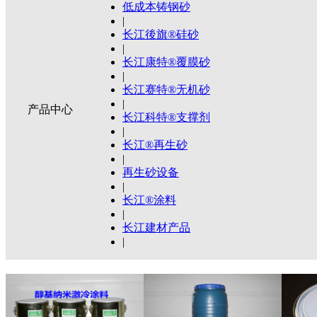
低成本铸钢砂
|
长江後旗®硅砂
|
长江康特®覆膜砂
|
长江赛特®无机砂
|
产品中心
长江科特®支撑剂
|
长江®再生砂
|
再生砂设备
|
长江®涂料
|
长江建材产品
|