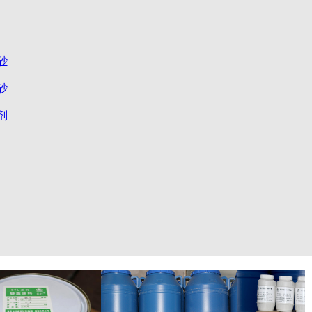
砂
砂
剂