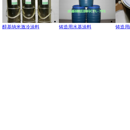
醇基纳米激冷涂料
铸造用水基涂料
铸造用