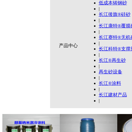
低成本铸钢砂
|
长江後旗®硅砂
|
长江康特®覆膜
|
长江赛特®无机
|
产品中心
长江科特®支撑
|
长江®再生砂
|
再生砂设备
|
长江®涂料
|
长江建材产品
|