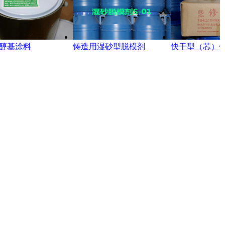
醇基涂料
铸造用湿砂型脱模剂
快干型（芯）