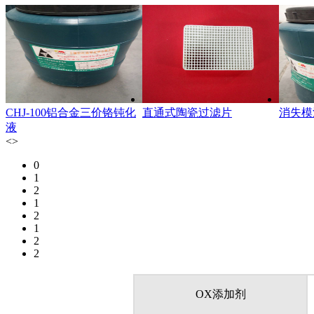
CHJ-100铝合金三价铬钝化
直通式陶瓷过滤片
消失模
液
<
>
0
1
2
1
2
1
2
2
OX添加剂