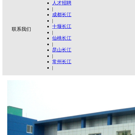
人才招聘
|
成都长江
|
十堰长江
联系我们
|
仙桃长江
|
昆山长江
|
常州长江
|