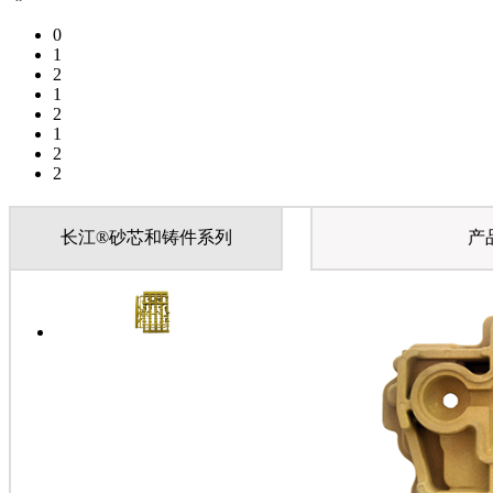
0
1
2
1
2
1
2
2
长江®砂芯和铸件系列
产