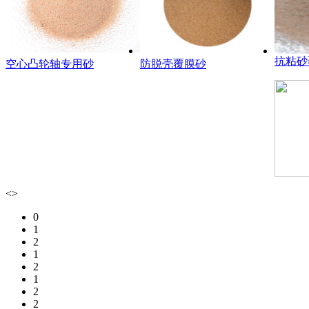
抗粘砂
空心凸轮轴专用砂
防脱壳覆膜砂
<
>
0
1
2
1
2
1
2
2