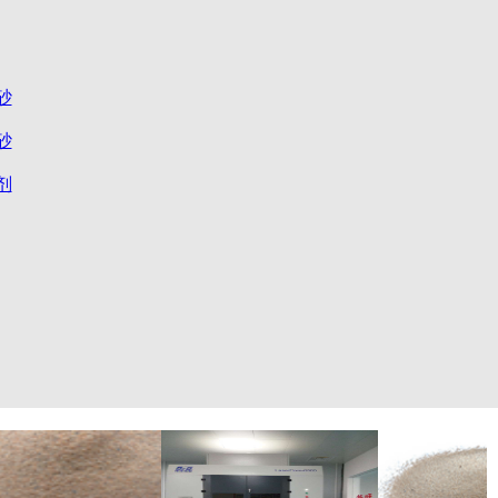
砂
砂
剂