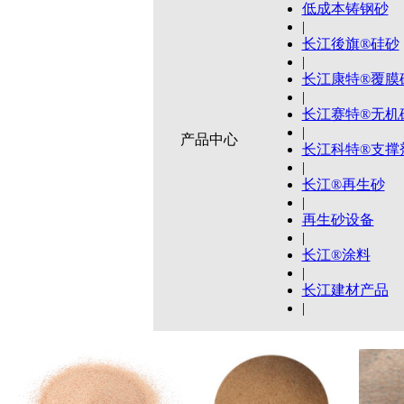
低成本铸钢砂
|
长江後旗®硅砂
|
长江康特®覆膜
|
长江赛特®无机
|
产品中心
长江科特®支撑
|
长江®再生砂
|
再生砂设备
|
长江®涂料
|
长江建材产品
|