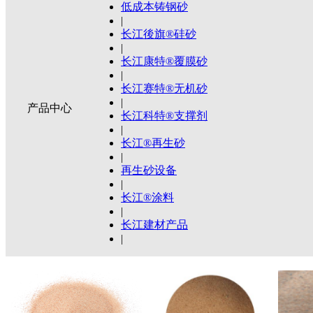
低成本铸钢砂
|
长江後旗®硅砂
|
长江康特®覆膜砂
|
长江赛特®无机砂
|
产品中心
长江科特®支撑剂
|
长江®再生砂
|
再生砂设备
|
长江®涂料
|
长江建材产品
|