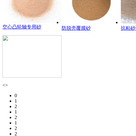
空心凸轮轴专用砂
防脱壳覆膜砂
抗粘砂
<
>
0
1
2
1
2
1
2
2