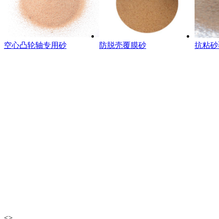
空心凸轮轴专用砂
防脱壳覆膜砂
抗粘砂
<
>