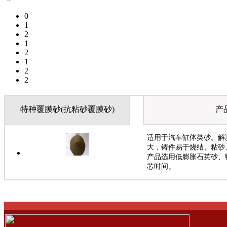
0
1
2
1
2
1
2
2
特种覆膜砂(抗粘砂覆膜砂)
产
适用于汽车缸体类砂。解
大，铸件易于烧结、粘砂
产品选用低膨胀石英砂、
芯时间。