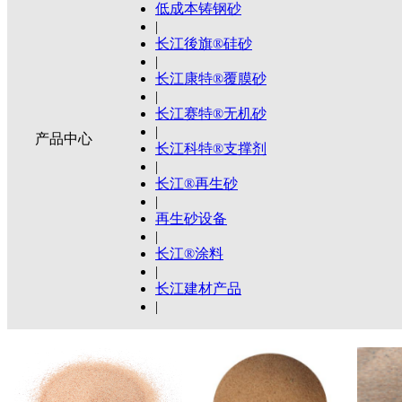
低成本铸钢砂
|
长江後旗®硅砂
|
长江康特®覆膜砂
|
长江赛特®无机砂
|
产品中心
长江科特®支撑剂
|
长江®再生砂
|
再生砂设备
|
长江®涂料
|
长江建材产品
|